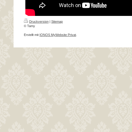
Druckversion
|
Sitemap
© Tamy
Erstellt mit
IONOS MyWebsite Privat
.