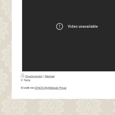
Druckversion
|
Sitemap
© Tamy
Erstellt mit
IONOS MyWebsite Privat
.