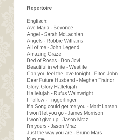
Repertoire
Englisch:
Ave Maria - Beyonce
Angel - Sarah McLachlan
Angels - Robbie Williams
All of me - John Legend
Amazing Graze
Bed of Roses - Bon Jovi
Beautiful in white - Westlife
Can you feel the love tonight - Elton John
Dear Future Husband - Meghan Trainor
Glory, Glory Hallelujah
Hallelujah - Rufus Wainwright
I Follow - Triggerfinger
If a Song could get me you - Marit Larsen
I won't let you go - James Morrison
I won't give up - Jason Mraz
I'm yours - Jason Mraz
Just the way you are - Bruno Mars
Kiss me